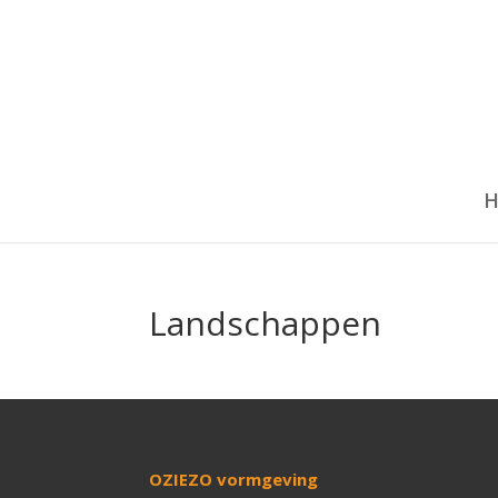
H
Landschappen
OZIEZO vormgeving