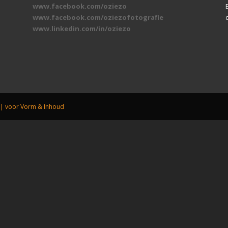
www.facebook.com/oziezo
www.facebook.com/oziezofotografie
www.linkedin.com/in/oziezo
| voor Vorm & Inhoud