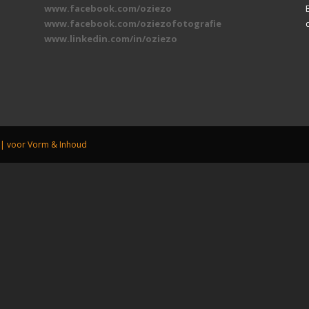
www.facebook.com/oziezo
www.facebook.com/oziezofotografie
www.linkedin.com/in/oziezo
| voor Vorm & Inhoud