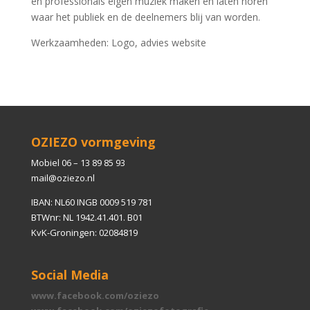
en professionals eigen muziek maken en laten horen
waar het publiek en de deelnemers blij van worden.
Werkzaamheden: Logo, advies website
OZIEZO vormgeving
Mobiel 06 – 13 89 85 93
mail@oziezo.nl
IBAN: NL60 INGB 0009 519 781
BTWnr: NL 1942.41.401. B01
KvK-Groningen: 02084819
Social Media
www.facebook.com/oziezo